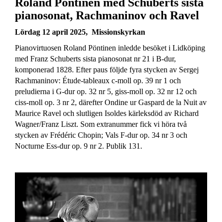
Roland Pöntinen med Schuberts sista
pianosonat, Rachmaninov och Ravel
Lördag 12 april 202
5, Missionskyrkan
Pianovirtuosen Roland Pöntinen inledde besöket i Lidköping
med Franz Schuberts sista pianosonat nr 21 i B-dur,
komponerad 1828. Efter paus följde fyra stycken av Sergej
Rachmaninov: Étude-tableaux c-moll op. 39 nr 1 och
preludierna i G-dur op. 32 nr 5, giss-moll op. 32 nr 12 och
ciss-moll op. 3 nr 2, därefter Ondine ur Gaspard de la Nuit av
Maurice Ravel och slutligen Isoldes kärleksdöd av Richard
Wagner/Franz Liszt. Som extranummer fick vi höra två
stycken av Frédéric Chopin; Vals F-dur op. 34 nr 3 och
Nocturne Ess-dur op. 9 nr 2. Publik 131.