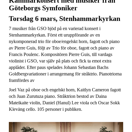
Kammarkonsert med musiker från
Göteborgs Symfoniker
Torsdag 6 mars, Stenhammarkyrkan
7 musiker från GSO bjöd på en varierad konsert i
Stenhammarkyrkan. Först ett uruppförande av en
nykomponerad trio för oboe/engelskt horn, fagott och piano
av Pierre Guis, följt av Trio för oboe, fagott och piano av
Francis Poulenc. Kompositören Pierre Guis, till vardags
violinist i GSO, var själv på plats och fick ta emot extra
applåder. Efter paus spelades Johann Sebastian Bachs
Goldbergvariationer i arrangemang för stråktrio. Pianotriorna
framfördes av
Joel Vaz på oboe och engelskt horn, Kaitlyn Cameron fagott
och Juan Zurutuza piano. Stråktrion bestod av Daina
Mateikaite violin, Daniel (Hanul) Lee viola och Oscar Sokk
Kleväng cello. 105 personer i publiken.