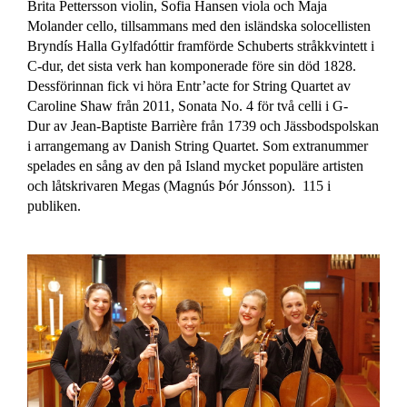
Brita Pettersson violin, Sofia Hansen viola och Maja
Molander cello, tillsammans med den isländska solocellisten
Bryndís Halla Gylfadóttir framförde Schuberts stråkkvintett i
C-dur, det sista verk han komponerade före sin död 1828.
Dessförinnan fick vi höra Entr’acte for String Quartet av
Caroline Shaw från 2011, Sonata No. 4 för två celli i G-
Dur av Jean-Baptiste Barrière från 1739 och Jässbodspolskan
i arrangemang av Danish String Quartet. Som extranummer
spelades en sång av den på Island mycket populäre artisten
och låtskrivaren Megas (Magnús Þór Jónsson). 115 i
publiken.