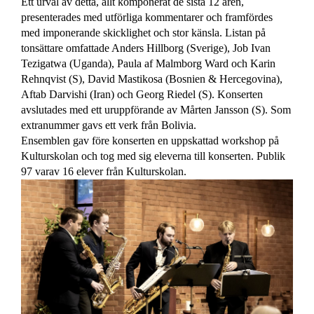
Ett urval av detta, allt komponerat de sista 12 åren,
presenterades med utförliga kommentarer och framfördes
med imponerande skicklighet och stor känsla. Listan på
tonsättare omfattade Anders Hillborg (Sverige), Job Ivan
Tezigatwa (Uganda), Paula af Malmborg Ward och Karin
Rehnqvist (S), David Mastikosa (Bosnien & Hercegovina),
Aftab Darvishi (Iran) och Georg Riedel (S). Konserten
avslutades med ett uruppförande av Mårten Jansson (S). Som
extranummer gavs ett verk från Bolivia.
Ensemblen gav före konserten en uppskattad workshop på
Kulturskolan och tog med sig eleverna till konserten. Publik
97 varav 16 elever från Kulturskolan.