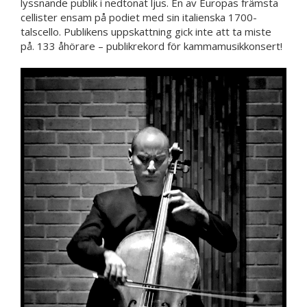
lyssnande publik i nedtonat ljus. En av Europas främsta
cellister ensam på podiet med sin italienska 1700-
talscello. Publikens uppskattning gick inte att ta miste
på. 133 åhörare – publikrekord för kammamusikkonsert!